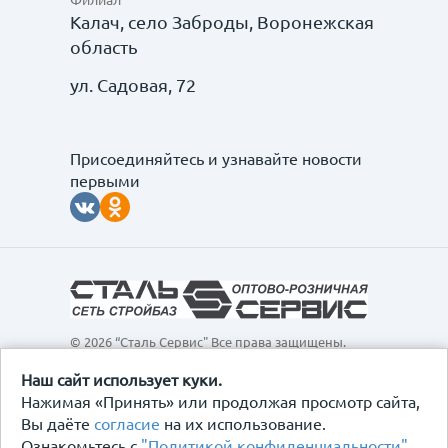
Филиал
Калач, село Заброды, Воронежская
область
ул. Садовая, 72
Присоединяйтесь и узнавайте новости
первыми
© 2026 “Сталь Сервис" Все права защищены.
Обращаем ваше внимание на то, что данный
интернет-сайт, а также вся информация о товарах и
Наш сайт использует куки.
ценах, предоставленная на нём, носит
Нажимая «Принять» или продолжая просмотр сайта,
исключительно информационный характер и ни при
Вы даёте
согласие
на их использование.
каких условиях не является публичной офертой,
Ознакомьтесь с
"Политикой конфиденциальности"
.
определяемой положениями Статьи 437