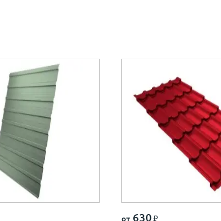
630
от
₽