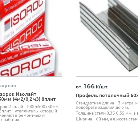
166
ворная
от
₽/шт.
зорок Изолайт
Профиль потолочный 60
50мм (4м2/0,2м3) 8плит
Стандартная длина – 3 метра, 
рок Изолайт 1000х500х50мм
подобрать изделия до 6 м.
8плит – утеплитель, который
Толщина стали 0,35-0,55 мм, а в
еняют в ремонтных и
Ширина – 60 мм, а высота стен
х работах