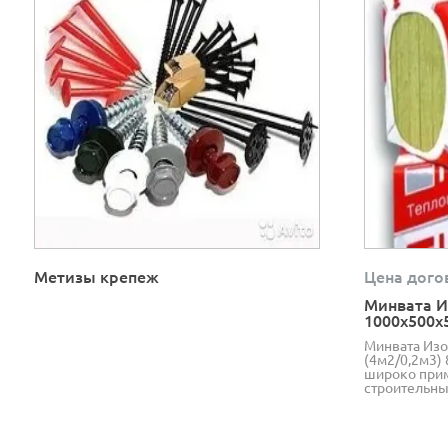
Метизы крепеж
Цена дого
Минвата И
1000х500х
Минвата Изо
(4м2/0,2м3) 
широко прим
строительны