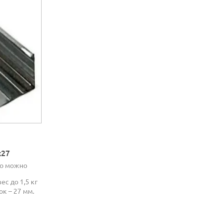
х27
но можно
ес до 1,5 кг
ок – 27 мм.