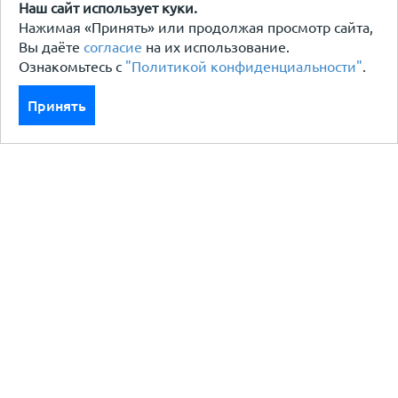
Наш сайт использует куки.
Нажимая «Принять» или продолжая просмотр сайта,
Вы даёте
согласие
на их использование.
Ознакомьтесь с
"Политикой конфиденциальности"
.
Принять
Каталог
Кровля кровельная система
Фасад
Ограждения заборы
Черный металлопрокат
Утеплители гидро пароизоляция
Водосточные системы
Показать больше