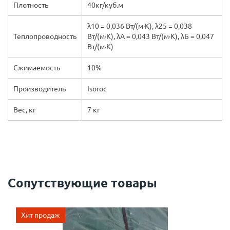
Плотность
40кг/куб.м
λ10 = 0,036 Вт/(м·К), λ25 = 0,038
Теплопроводность
Вт/(м·К), λА = 0,043 Вт/(м·К), λБ = 0,047
Вт/(м·К)
Сжимаемость
10%
Производитель
Isoroc
Вес, кг
7 кг
Сопутствующие товары
Хит продаж