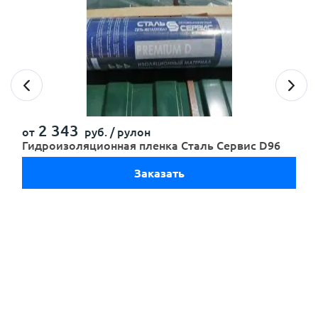
с
политикой обработки персональных данных
ознакомлен(-а) и даю
согласие
на обработку
персональных данных
с
политикой конфиденциальности
ознакомлен(-а)
и даю согласие
2 343
от
руб. /
рулон
Гидроизоляционная пленка Сталь Сервис D96
Заказать