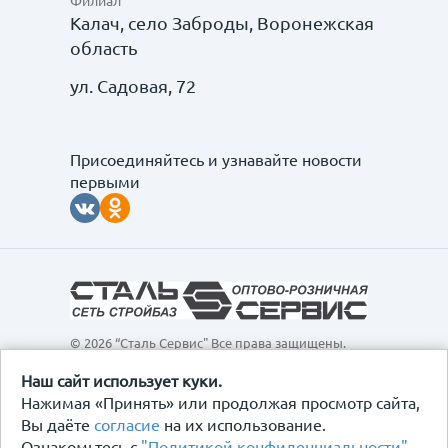
Филиал
Калач, село Заброды, Воронежская
область
ул. Садовая, 72
Присоединяйтесь и узнавайте новости
первыми
© 2026 “Сталь Сервис" Все права защищены.
Обращаем ваше внимание на то, что данный
интернет-сайт, а также вся информация о товарах и
Наш сайт использует куки.
ценах, предоставленная на нём, носит
Нажимая «Принять» или продолжая просмотр сайта,
исключительно информационный характер и ни при
Вы даёте
согласие
на их использование.
каких условиях не является публичной офертой,
Ознакомьтесь с
"Политикой конфиденциальности"
.
определяемой положениями Статьи 437