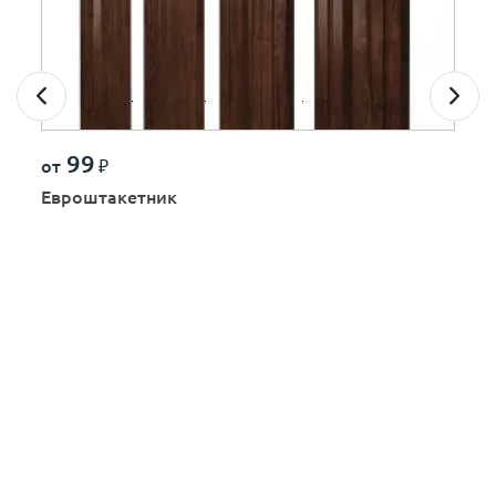
99
от
₽
Евроштакетник