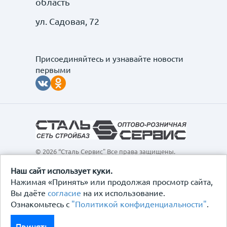
область
ул. Садовая, 72
Присоединяйтесь и узнавайте новости
первыми
© 2026 “Сталь Сервис" Все права защищены.
Обращаем ваше внимание на то, что данный
интернет-сайт, а также вся информация о товарах и
Наш сайт использует куки.
ценах, предоставленная на нём, носит
Нажимая «Принять» или продолжая просмотр сайта,
исключительно информационный характер и ни при
Вы даёте
согласие
на их использование.
каких условиях не является публичной офертой,
Ознакомьтесь с
"Политикой конфиденциальности"
.
определяемой положениями Статьи 437
Гражданского кодекса Российской Федерации.
Политика конфиденциальности
Принять