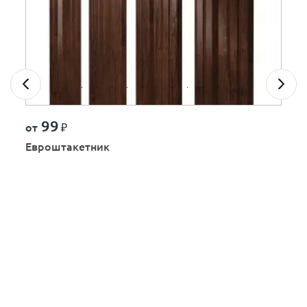
99
от
₽
Евроштакетник