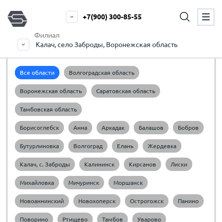
+7(900) 300-85-55
Филиал
Калач, село Заброды, Воронежская область
Все области
Волгоградская область
Воронежская область
Саратовская область
Тамбовская область
Борисоглебск
Анна
Аркадак
Балашов
Бобров
Бутурлиновка
Волгоград
Елань
Жердевка
Калач, c. Заброды
Калининск
Кирсанов
Лиски
Михайловка
Мичуринск
Моршанск
Новоаннинский
Новохоперск
Острогожск
Панино
Поворино
Ртищево
Тамбов
Уварово