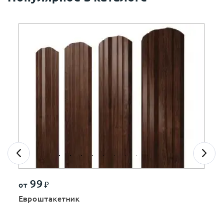
99
от
₽
Евроштакетник