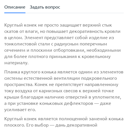
Описание
Задать вопрос
Круглый конек не просто защищает верхний стык
скатов от влаги, но повышает декоративность кровли
в целом. Элемент представляет собой изделие из
тонколистовой стали с радиусным поперечным
сечением и плоскими отбортовками, необходимыми
для более плотного примыкания к кровельному
материалу.
Планка круглого конька является одним из элементов
с
политикой обработки персональных данных
системы естественной вентиляции подкровельного
ознакомлен(-а) и даю
согласие
на обработку
пространства. Конек не препятствует направленному
персональных данных
току воздуха от карнизных свесов к верхней точке
крыши благодаря наличию отверстий в уплотнителе,
с
политикой конфиденциальности
ознакомлен(-а)
а при установке коньковых дефлекторов — даже
и даю согласие
усиливает его.
Круглый конек является полноценной заменой конька
плоского. Его выбор — дань декоративной