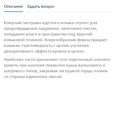
Описание
Задать вопрос
Конусная заглушка круглого конька служит для
предотвращения задувания, заметания снегом,
попадания влаги в пространство под круглой
коньковой планкой. Конусообразная форма придает
конькам стреловидность с целью усиления
декоративного эффекта кровли в целом.
Наиболее часто применяют этот отделочный элемент
кровли при монтаже покрытия крыш вальмового и
с
политикой обработки персональных данных
шатрового типов, закрывая заглушкой торцы планок
ознакомлен(-а) и даю
согласие
на обработку
со стороны карнизных свесов.
персональных данных
с
политикой конфиденциальности
ознакомлен(-а)
и даю согласие