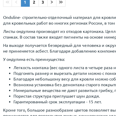
1
2
3
Onduline- строительно-отделочный материал для кровл
для кровельных работ во многих регионах России, в том ч
Листы ондулина производят из отходов картонажа. Цел
станках. В состав также входят пигменты на основе мине
На выходе получается безвредный для человека и окру
не применяется асбест. Благодаря добавлению компоне
У ондулина есть преимущества:
Легкость монтажа (вес одного листа в четыре раза 
Подгонять размер и вырезать детали можно с помо
Благодаря небольшому весу для кровли можно собр
Возможна установка без демонтажа старого покрыт
Минеральные вещества не дают развиться грибку, 
Пористая структура приглушает шум дождя.
Гарантированный срок эксплуатации - 15 лет.
Кроме того, большое разнообразие цветов позволяет в
применяется для перекрытия жилых, коммерческих здан