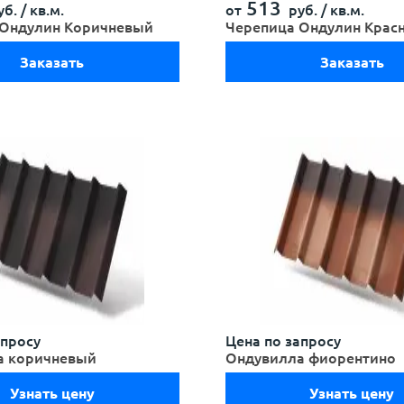
513
б. /
кв.м.
от
руб. /
кв.м.
 Ондулин Коричневый
Черепица Ондулин Крас
Заказать
Заказать
апросу
Цена по запросу
а коричневый
Ондувилла фиорентино
Узнать цену
Узнать цену