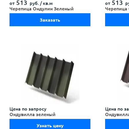
513
513
от
руб. /
кв.м
от
ру
Черепица Ондулин Зеленый
Черепица
Заказать
Цена по запросу
Цена по з
Ондувилла зеленый
Ондувилл
Узнать цену