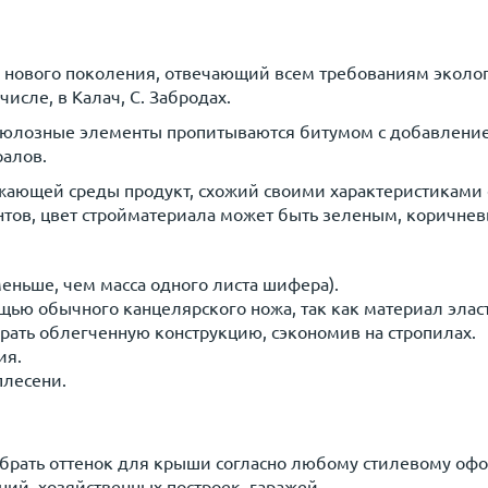
и нового поколения, отвечающий всем требованиям эколо
исле, в Калач, C. Забродах.
люлозные элементы пропитываются битумом с добавлением
ралов.
жающей среды продукт, схожий своими характеристиками 
нтов, цвет стройматериала может быть зеленым, коричнев
меньше, чем масса одного листа шифера).
щью обычного канцелярского ножа, так как материал элас
ать облегченную конструкцию, сэкономив на стропилах.
ия.
плесени.
ыбрать оттенок для крыши согласно любому стилевому оф
ий, хозяйственных построек, гаражей.