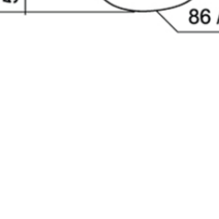
млен(-а) и