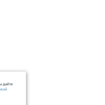
 даю согласие
Отправить
ы даёте
икой