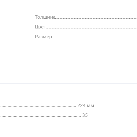
Толщина
Цвет
Размер
................................................................ 224 мм
............................................................ 35