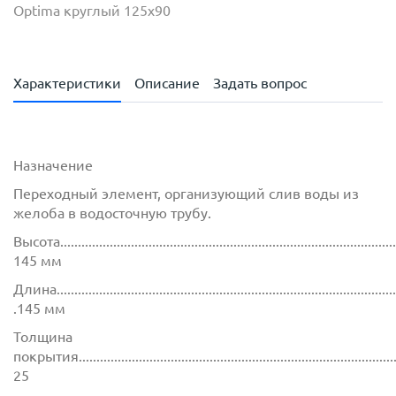
Optima круглый 125х90
Характеристики
Описание
Задать вопрос
Назначение
Переходный элемент, организующий слив воды из
желоба в водосточную трубу.
Высота.................................................................................................
145 мм
Длина..................................................................................................
.145 мм
Толщина
покрытия.............................................................................................
25