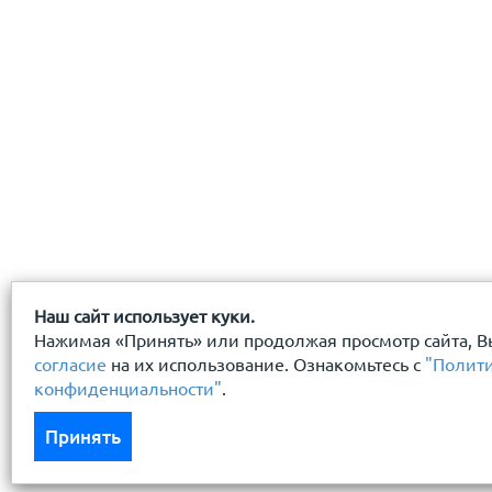
геометрия - водосточная система круглого сечения
размер желоба – ширина 125 мм
размер трубы – диаметр 90 мм
материал – оцинкованная сталь с двусторонним и 
Наш сайт использует куки.
Нажимая «Принять» или продолжая просмотр сайта, В
согласие
на их использование. Ознакомьтесь с
"Полит
конфиденциальности"
.
Принять