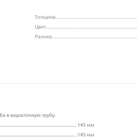
Толщина
Цвет
Размер
а в водосточную трубу.
................................................................ 145 мм
............................................................... .145 мм