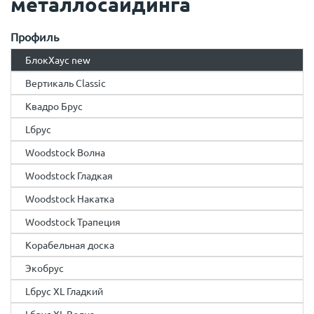
металлосайдинга
Профиль
БлокХаус new
Вертикаль Classic
Квадро Брус
Lбрус
Woodstock Волна
Woodstock Гладкая
Woodstock Накатка
Woodstock Трапеция
Корабельная доска
Экобрус
Lбрус XL Гладкий