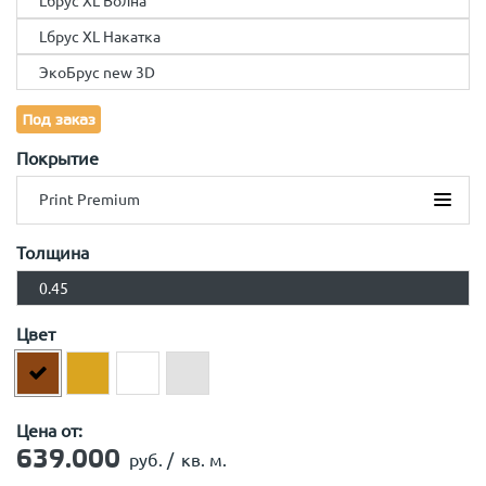
Lбрус XL Волна
Lбрус XL Накатка
ЭкоБрус new 3D
Под заказ
Покрытие
Print Premium
Print Premium
Толщина
Print Premium double
0.45
Print Elite
Print Elit double
Цвет
Цена от:
639.000
руб. /
кв. м.