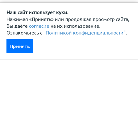
Наш сайт использует куки.
Нажимая «Принять» или продолжая просмотр сайта,
Вы даёте
согласие
на их использование.
Ознакомьтесь с
"Политикой конфиденциальности"
.
Принять
Каталог
Кровля кровельная система
Фасад
Ограждения заборы
Черный металлопрокат
Утеплители гидро пароизоляция
Водосточные системы