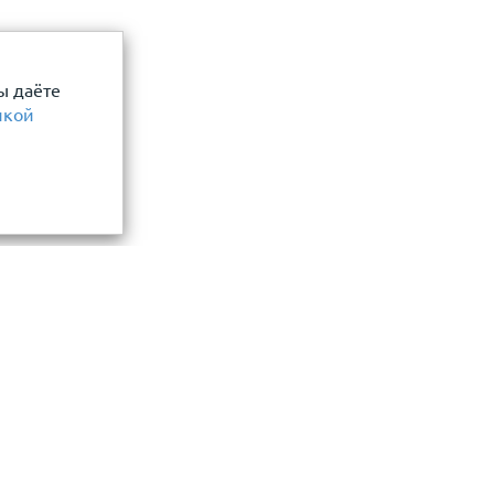
ы даёте
икой
Информация
замер и точный расчет
Прайс-лист
Акции
ли, фасада, забора
О компании
нения материалов
Сотрудничество