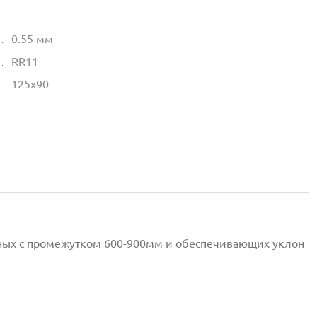
0.55 мм
RR11
125х90
нных с промежутком 600-900мм и обеспечивающих уклон