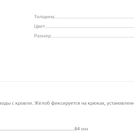
Толщина
Цвет
Размер
воды с кровли. Желоб фиксируется на крюках, установле
................................................................84 мм