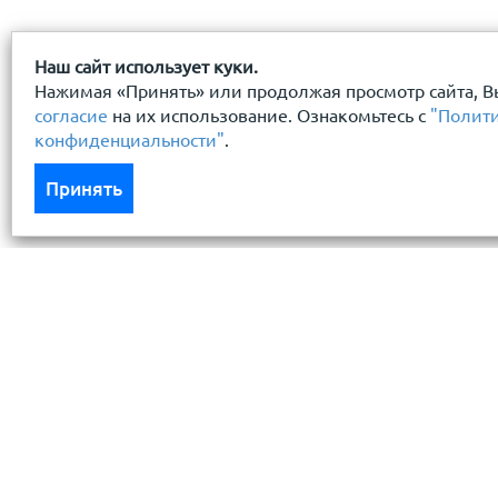
Наш сайт использует куки.
Нажимая «Принять» или продолжая просмотр сайта, В
согласие
на их использование. Ознакомьтесь с
"Полит
конфиденциальности"
.
Принять
Каталог
Услуги
Кровля кровельная система
Бесплатный 
Фасад
Доставка
Ограждения заборы
Монтаж кров
Черный металлопрокат
Условия хра