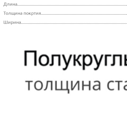
Длина..............................................................................................
Толщина покртия...............................................................................
Ширина............................................................................................