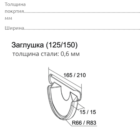
Толщина
покртия.............................................................................................
мм
Ширина............................................................................................