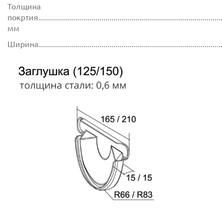
Толщина
покртия.............................................................................................
мм
Ширина............................................................................................