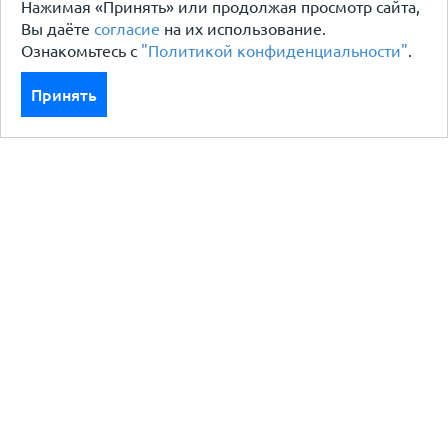
Нажимая «Принять» или продолжая просмотр сайта,
Вы даёте
согласие
на их использование.
Ознакомьтесь с
"Политикой конфиденциальности"
.
Принять
Каталог
Кровля кровельная система
Фасад
Ограждения заборы
Черный металлопрокат
Утеплители гидро пароизоляция
Водосточные системы
Показать больше
Услуги