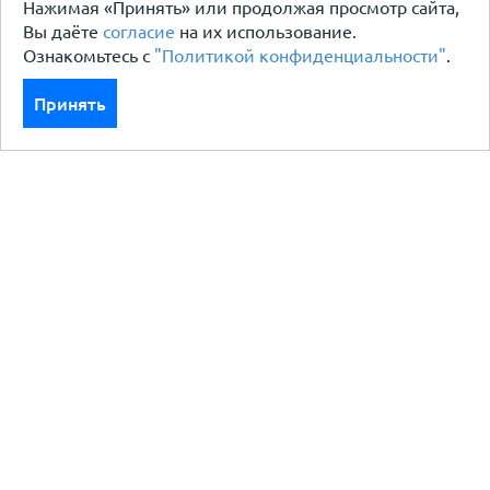
Нажимая «Принять» или продолжая просмотр сайта,
Вы даёте
согласие
на их использование.
Ознакомьтесь с
"Политикой конфиденциальности"
.
Принять
Каталог
Кровля кровельная система
Фасад
Ограждения заборы
Черный металлопрокат
Утеплители гидро пароизоляция
Водосточные системы
Показать больше
Услуги