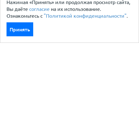
Нажимая «Принять» или продолжая просмотр сайта,
Вы даёте
согласие
на их использование.
Ознакомьтесь с
"Политикой конфиденциальности"
.
Принять
Каталог
Кровля кровельная система
Фасад
Ограждения заборы
Черный металлопрокат
Утеплители гидро пароизоляция
Водосточные системы
Показать больше
Услуги