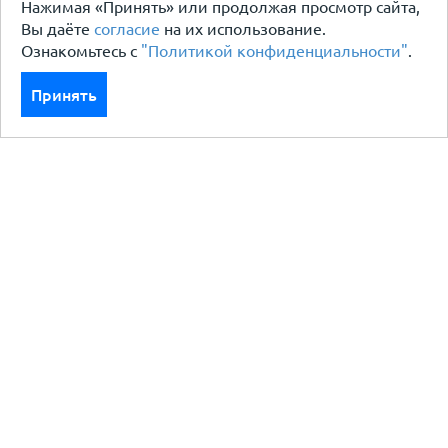
Нажимая «Принять» или продолжая просмотр сайта,
Вы даёте
согласие
на их использование.
Ознакомьтесь с
"Политикой конфиденциальности"
.
Принять
Каталог
Кровля кровельная система
Фасад
Ограждения заборы
Черный металлопрокат
Утеплители гидро пароизоляция
Водосточные системы
Показать больше
Услуги