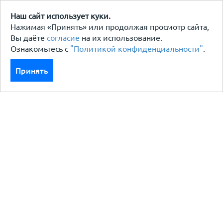
Наш сайт использует куки.
Нажимая «Принять» или продолжая просмотр сайта,
Вы даёте
согласие
на их использование.
Ознакомьтесь с
"Политикой конфиденциальности"
.
Принять
Каталог
Кровля кровельная система
Фасад
Ограждения заборы
Черный металлопрокат
Утеплители гидро пароизоляция
Водосточные системы
Показать больше