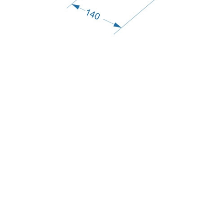
Эффект крупноформатной кладки
Терракотовые углы с фактурой тёсаного камня
аккуратно закрывают торцы панелей и помогают
создать эффект крупноформатной каменной кладки.
Швы, прокрашенные в основной тон, хорошо маскируют
места стыков
с
политикой обработки персональных данных
ознакомлен(-а) и даю
согласие
на обработку
персональных данных
с
политикой конфиденциальности
ознакомлен(-а)
и даю согласие