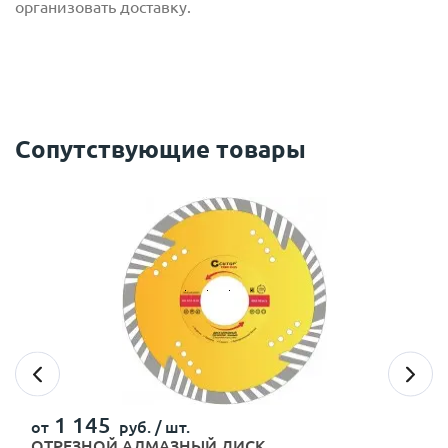
организовать доставку.
Сопутствующие товары
с
политикой обработки персональных данных
ознакомлен(-а) и даю
согласие
на обработку
персональных данных
с
политикой конфиденциальности
ознакомлен(-а)
и даю согласие
1 145
от
руб. /
шт.
ОТРЕЗНОЙ АЛМАЗНЫЙ ДИСК