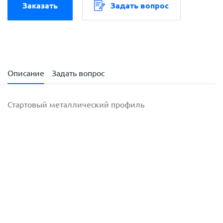
Заказать
Задать вопрос
Описание
Задать вопрос
Стартовый металлический профиль
с
политикой обработки персональных данных
ознакомлен(-а) и даю
согласие
на обработку
персональных данных