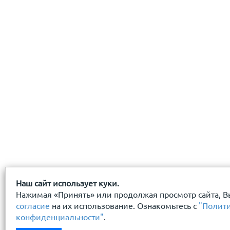
даю
согласие
на обработку персональных данных
с
политикой конфиденциальности
ознакомлен(-а) и
Наш сайт использует куки.
Нажимая «Принять» или продолжая просмотр сайта, В
согласие
на их использование. Ознакомьтесь с
"Полит
конфиденциальности"
.