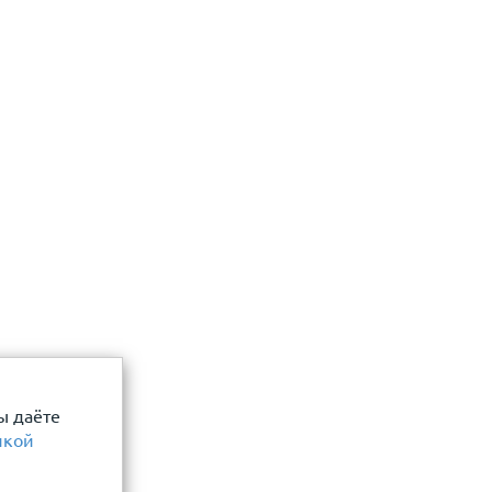
 даю согласие
Отправить
ы даёте
икой