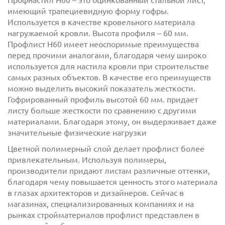
Профнастил Н60 – это оцинкованный стальной лист,
имеющий трапециевидную форму гофры.
Используется в качестве кровельного материала
нагружаемой кровли. Высота профиля – 60 мм.
Профлист Н60 имеет неоспоримые преимущества
перед прочими аналогами, благодаря чему широко
используется для настила кровли при строительстве
самых разных объектов. В качестве его преимуществ
можно выделить высокий показатель жесткости.
с
политикой обработки персональных данных
Гофрированный профиль высотой 60 мм. придает
ознакомлен(-а) и даю
согласие
на обработку
листу больше жесткости по сравнению с другими
персональных данных
материалами. Благодаря этому, он выдерживает даже
с
политикой конфиденциальности
ознакомлен(-а)
значительные физические нагрузки
и даю согласие
Цветной полимерный слой делает профлист более
привлекательным. Используя полимеры,
производители придают листам различные оттенки,
благодаря чему повышается ценность этого материала
в глазах архитекторов и дизайнеров. Сейчас в
магазинах, специализированных компаниях и на
рынках стройматериалов профлист представлен в