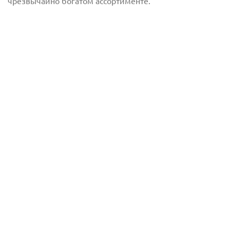
чрезвычайно богатом ассортименте.
Отправить