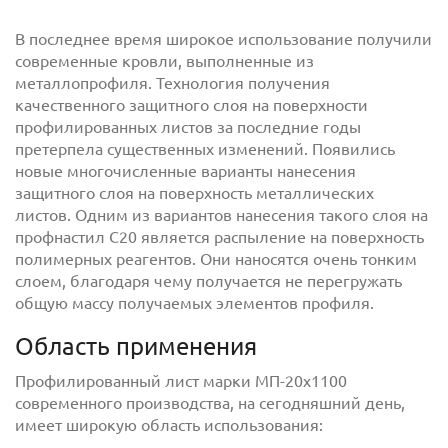
В последнее время широкое использование получили
современные кровли, выполненные из
металлопрофиля. Технология получения
качественного защитного слоя на поверхности
профилированных листов за последние годы
претерпела существенных изменений. Появились
новые многочисленные варианты нанесения
защитного слоя на поверхность металлических
листов. Одним из вариантов нанесения такого слоя на
с
политикой обработки персональных данных
профнастил С20 является распыление на поверхность
ознакомлен(-а) и даю
согласие
на обработку
полимерных реагентов. Они наносятся очень тонким
персональных данных
слоем, благодаря чему получается не перегружать
с
политикой конфиденциальности
ознакомлен(-а)
общую массу получаемых элементов профиля.
и даю согласие
Область применения
Профилированный лист марки МП-20х1100
современного производства, на сегодняшний день,
имеет широкую область использования: