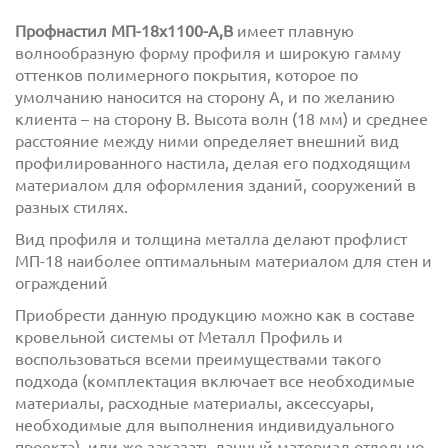
Профнастил МП-18х1100-А,В
имеет плавную
волнообразную форму профиля и широкую гамму
оттенков полимерного покрытия, которое по
умолчанию наносится на сторону А, и по желанию
клиента – на сторону В. Высота волн (18 мм) и среднее
расстояние между ними определяет внешний вид
профилированного настила, делая его подходящим
материалом для оформления зданий, сооружений в
разных стилях.
с
политикой обработки персональных данных
ознакомлен(-а) и даю
согласие
на обработку
Вид профиля и толщина металла делают профлист
персональных данных
МП-18 наиболее оптимальным материалом для стен и
ограждений
с
политикой конфиденциальности
ознакомлен(-а)
Приобрести данную продукцию можно как в составе
и даю согласие
кровельной системы от Металл Профиль и
воспользоваться всеми преимуществами такого
подхода (комплектация включает все необходимые
материалы, расходные материалы, аксессуары,
необходимые для выполнения индивидуального
проекта), или же заказать данный материал отдельно