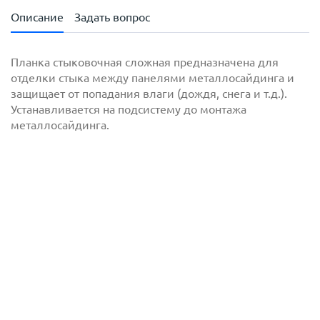
Описание
Задать вопрос
Планка стыковочная сложная предназначена для
отделки стыка между панелями металлосайдинга и
защищает от попадания влаги (дождя, снега и т.д.).
Устанавливается на подсистему до монтажа
металлосайдинга.
с
политикой обработки персональных данных
ознакомлен(-а) и даю
согласие
на обработку
персональных данных
с
политикой конфиденциальности
ознакомлен(-а)
и даю согласие