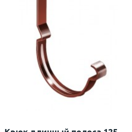
Крюк длинный полоса 125