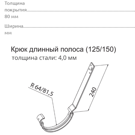
Толщина
покрытия...........................................................................................
80 мм
Ширина..............................................................................................
мм