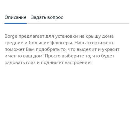
Описание
Задать вопрос
Borge предлагает для установки на крышу дома
средние и большие флюгеры. Наш ассортимент
поможет Вам подобрать то, что выделит и украсит
именно ваш дом! Просто выберите то, что будет
радовать глаз и поднимет настроение!
с
политикой обработки персональных данных
ознакомлен(-а) и даю
согласие
на обработку
персональных данных
с
политикой конфиденциальности
ознакомлен(-а)
и даю согласие