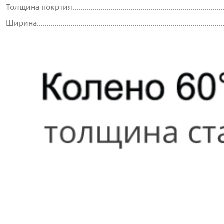
Толщина покртия...............................................................................
Ширина............................................................................................