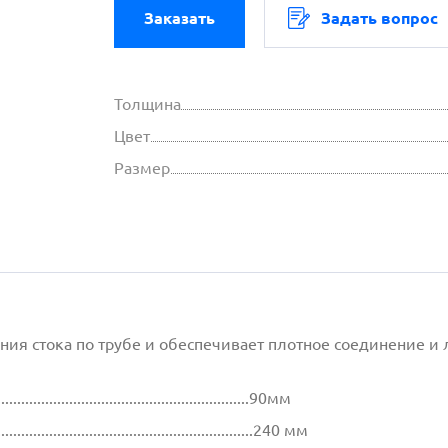
Заказать
Задать вопрос
Толщина
Цвет
Размер
ия стока по трубе и обеспечивает плотное соединение и 
................................................................90мм
.................................................................240 мм