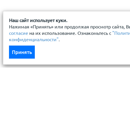
Наш сайт использует куки.
Нажимая «Принять» или продолжая просмотр сайта, В
согласие
на их использование. Ознакомьтесь с
"Полит
конфиденциальности"
.
Принять
Каталог
Услуги
Кровля кровельная система
Бесплатный 
Фасад
Доставка
Ограждения заборы
Монтаж кров