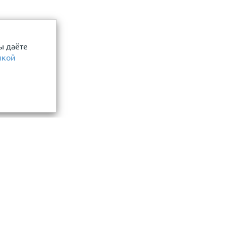
ы даёте
икой
Информация
замер и точный расчет
Прайс-лист
Акции
ли, фасада, забора
О компании