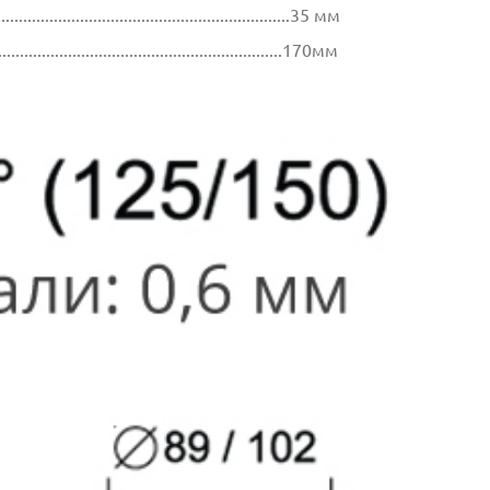
...............................................................35 мм
..................................................................170мм