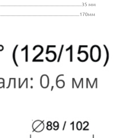
...............................................................35 мм
..................................................................170мм