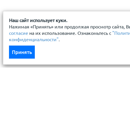
Наш сайт использует куки.
Нажимая «Принять» или продолжая просмотр сайта, В
согласие
на их использование. Ознакомьтесь с
"Полит
конфиденциальности"
.
Принять
Каталог
Услуги
Кровля кровельная система
Бесплатный 
Фасад
Доставка
Ограждения заборы
Монтаж кров