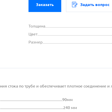
Заказать
Задать вопрос
Толщина
Цвет
Размер
ия стока по трубе и обеспечивает плотное соединение и 
................................................................90мм
.................................................................240 мм