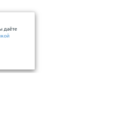
ы даёте
икой
Информация
замер и точный расчет
Прайс-лист
Акции
ли, фасада, забора
О компании