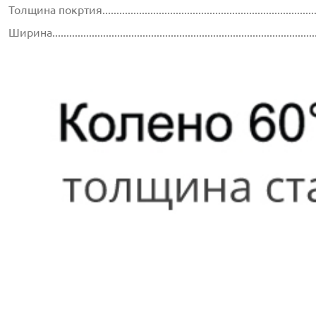
Толщина покртия...............................................................................
Ширина............................................................................................