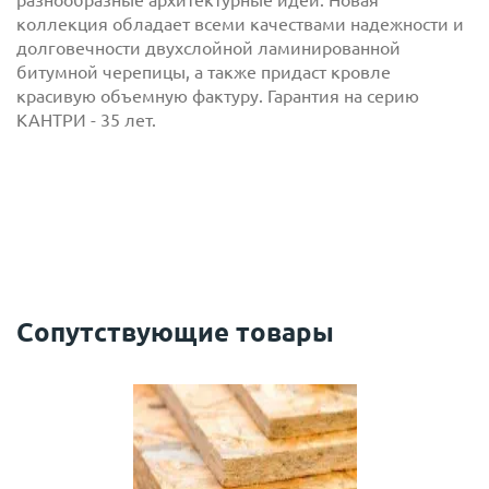
разнообразные архитектурные идеи. Новая
коллекция обладает всеми качествами надежности и
долговечности двухслойной ламинированной
битумной черепицы, а также придаст кровле
красивую объемную фактуру. Гарантия на серию
КАНТРИ - 35 лет.
с
политикой обработки персональных данных
ознакомлен(-а) и даю
согласие
на обработку
персональных данных
с
политикой конфиденциальности
ознакомлен(-а)
и даю согласие
Сопутствующие товары