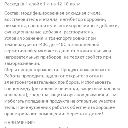
Расход (в 1 слой): 1 л на 12-18 кв. м.
Состав: модифицированная алкидная смола,
восстановитель металла, ингибитор коррозии,
пигменты, наполнители, антикоррозийные добавки,
функциональные добавки, растворитель.
Условия хранения и транспортировки: при
температуре от -40С до +40С в заполненной
герметичной упаковке в дали от отопительных и
с
политикой обработки персональных данных
нагревательных приборов; не теряет свойств при
ознакомлен(-а) и даю
согласие
на обработку
замораживании.
персональных данных
Меры предосторожности: Продукт пожароопасен.
Работы проводить вдали от открытого огня и
с
политикой конфиденциальности
ознакомлен(-а)
электронагревательных приборов. Использовать
и даю согласие
спецодежду (резиновые перчатки, защитный костюм
или халат), средства защиты органов дыхания и глаз.
Избегать попадания продукта на открытые участки
тела. При внутренних работах обеспечить хорошее
проветривание помещений. Беречь от детей!
НАЗНАЧЕНИЕ: