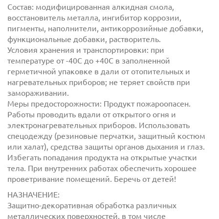
Состав: модифицированная алкидная смола,
восстановитель металла, ингибитор коррозии,
пигменты, наполнители, антикоррозийные добавки,
функциональные добавки, растворитель.
Условия хранения и транспортировки: при
температуре от -40С до +40С в заполненной
герметичной упаковке в дали от отопительных и
с
политикой обработки персональных данных
нагревательных приборов; не теряет свойств при
ознакомлен(-а) и даю
согласие
на обработку
замораживании.
персональных данных
Меры предосторожности: Продукт пожароопасен.
Работы проводить вдали от открытого огня и
с
политикой конфиденциальности
ознакомлен(-а)
электронагревательных приборов. Использовать
и даю согласие
спецодежду (резиновые перчатки, защитный костюм
или халат), средства защиты органов дыхания и глаз.
Избегать попадания продукта на открытые участки
тела. При внутренних работах обеспечить хорошее
проветривание помещений. Беречь от детей!
НАЗНАЧЕНИЕ:
Защитно-декоративная обработка различных
металлических поверхностей, в том числе