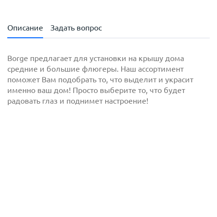
Описание
Задать вопрос
Borge предлагает для установки на крышу дома
средние и большие флюгеры. Наш ассортимент
поможет Вам подобрать то, что выделит и украсит
именно ваш дом! Просто выберите то, что будет
радовать глаз и поднимет настроение!
с
политикой обработки персональных данных
ознакомлен(-а) и даю
согласие
на обработку
персональных данных
с
политикой конфиденциальности
ознакомлен(-а)
и даю согласие