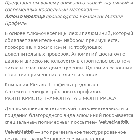
Представляем вашему вниманию новый, надёжный и
современный кровельный материал —
Алюмочерепица
производства Компании Металл
Профиль.
В основе Алюмочерепицы лежит алюминий, который
обладает значительным набором преимуществ,
проверенных временем и не требующих
дополнительных проверок. Алюминий достаточно
с
политикой обработки персональных данных
давно и широко используется в строительстве, в том
ознакомлен(-а) и даю
согласие
на обработку
числе и в частном домостроении. Одной из основных
персональных данных
областей применения является кровля.
Компания Металл Профиль предлагает
с
политикой конфиденциальности
ознакомлен(-а)
Алюмочерепицу в трёх новых профилях —
и даю согласие
МОНТЕКРИСТО, ТРАМОНТАНА и МОНТЕРРОСА.
Для повышения эстетической привлекательности и
придания благородного вида алюминий покрывается
специальным полимерным покрытием
VelvetMatt
®
.
VelvetMatt
®
— это премиальное текстурированное
покрытие, разработанное специально для