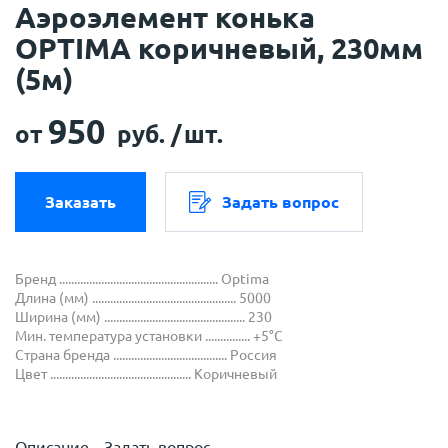
Аэроэлемент конька
OPTIMA коричневый, 230мм
(5м)
950
от
руб. /
шт.
Заказать
Задать вопрос
Бренд ..................................................... Optima
Длина (мм) ................................................ 5000
Ширина (мм) ............................................... 230
Мин. температура установки ............... +5°С
Страна бренда ...................................... Россия
Цвет ............................................... Коричневый
Описание
Задать вопрос