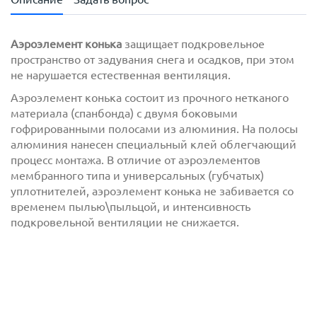
Аэроэлемент конька
защищает подкровельное
пространство от задувания снега и осадков, при этом
не нарушается естественная вентиляция.
Аэроэлемент конька состоит из прочного нетканого
материала (спанбонда) с двумя боковыми
гофрированными полосами из алюминия. На полосы
алюминия нанесен специальный клей облегчающий
процесс монтажа. В отличие от аэроэлементов
с
политикой обработки персональных данных
мембранного типа и универсальных (губчатых)
ознакомлен(-а) и даю
согласие
на обработку
уплотнителей, аэроэлемент конька не забивается со
персональных данных
временем пылью\пыльцой, и интенсивность
подкровельной вентиляции не снижается.
с
политикой конфиденциальности
ознакомлен(-а)
и даю согласие