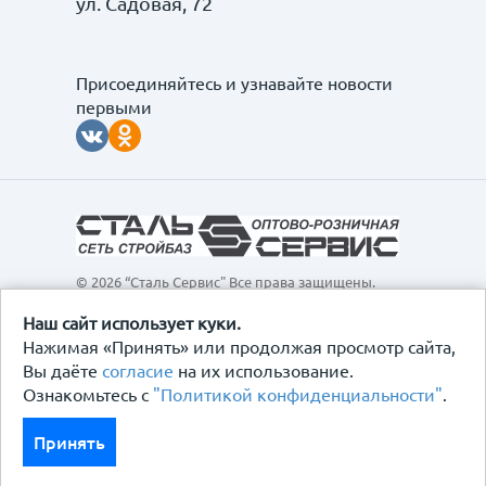
ул. Садовая, 72
Присоединяйтесь и узнавайте новости
первыми
© 2026 “Сталь Сервис" Все права защищены.
Обращаем ваше внимание на то, что данный
интернет-сайт, а также вся информация о товарах и
Наш сайт использует куки.
ценах, предоставленная на нём, носит
Нажимая «Принять» или продолжая просмотр сайта,
исключительно информационный характер и ни при
Вы даёте
согласие
на их использование.
каких условиях не является публичной офертой,
Ознакомьтесь с
"Политикой конфиденциальности"
.
определяемой положениями Статьи 437
Гражданского кодекса Российской Федерации.
Политика конфиденциальности
Принять
Договор-оферта