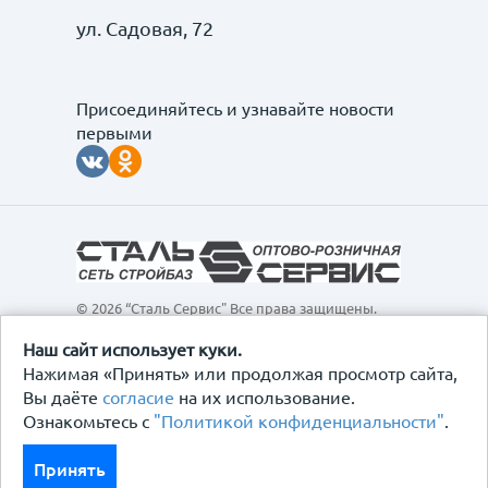
ул. Садовая, 72
Присоединяйтесь и узнавайте новости
первыми
© 2026 “Сталь Сервис" Все права защищены.
Обращаем ваше внимание на то, что данный
интернет-сайт, а также вся информация о товарах и
Наш сайт использует куки.
ценах, предоставленная на нём, носит
Нажимая «Принять» или продолжая просмотр сайта,
исключительно информационный характер и ни при
Вы даёте
согласие
на их использование.
каких условиях не является публичной офертой,
Ознакомьтесь с
"Политикой конфиденциальности"
.
определяемой положениями Статьи 437
Гражданского кодекса Российской Федерации.
Политика конфиденциальности
Принять
Договор-оферта