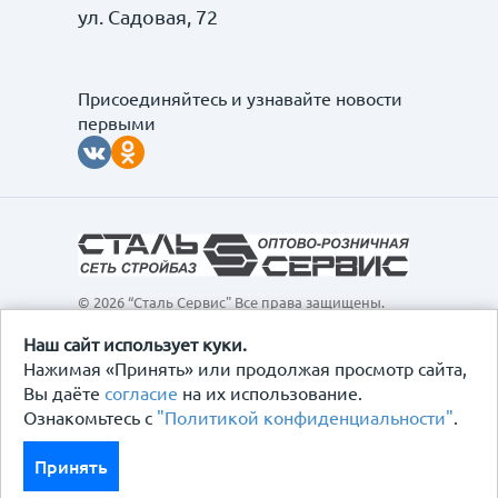
ул. Садовая, 72
Присоединяйтесь и узнавайте новости
первыми
© 2026 “Сталь Сервис" Все права защищены.
Обращаем ваше внимание на то, что данный
интернет-сайт, а также вся информация о товарах и
Наш сайт использует куки.
ценах, предоставленная на нём, носит
Нажимая «Принять» или продолжая просмотр сайта,
исключительно информационный характер и ни при
Вы даёте
согласие
на их использование.
каких условиях не является публичной офертой,
Ознакомьтесь с
"Политикой конфиденциальности"
.
определяемой положениями Статьи 437
Гражданского кодекса Российской Федерации.
Политика конфиденциальности
Принять
Договор-оферта