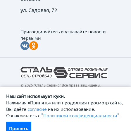
ул. Садовая, 72
Присоединяйтесь и узнавайте новости
первыми
© 2026 “Сталь Сервис" Все права защищены.
Обращаем ваше внимание на то, что данный
интернет-сайт, а также вся информация о товарах и
Наш сайт использует куки.
ценах, предоставленная на нём, носит
Нажимая «Принять» или продолжая просмотр сайта,
исключительно информационный характер и ни при
Вы даёте
согласие
на их использование.
каких условиях не является публичной офертой,
Ознакомьтесь с
"Политикой конфиденциальности"
.
определяемой положениями Статьи 437
Гражданского кодекса Российской Федерации.
Политика конфиденциальности
Принять
Договор-оферта