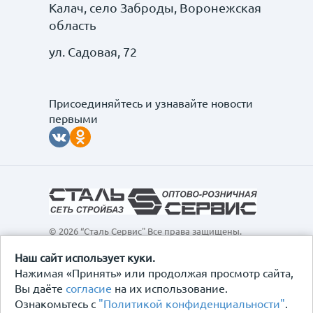
Калач, село Заброды, Воронежская
область
ул. Садовая, 72
Присоединяйтесь и узнавайте новости
первыми
© 2026 “Сталь Сервис" Все права защищены.
Обращаем ваше внимание на то, что данный
интернет-сайт, а также вся информация о товарах и
Наш сайт использует куки.
ценах, предоставленная на нём, носит
Нажимая «Принять» или продолжая просмотр сайта,
исключительно информационный характер и ни при
Вы даёте
согласие
на их использование.
каких условиях не является публичной офертой,
Ознакомьтесь с
"Политикой конфиденциальности"
.
определяемой положениями Статьи 437