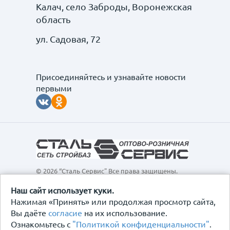
Калач, село Заброды, Воронежская
область
ул. Садовая, 72
Присоединяйтесь и узнавайте новости
первыми
© 2026 “Сталь Сервис" Все права защищены.
Обращаем ваше внимание на то, что данный
интернет-сайт, а также вся информация о товарах и
Наш сайт использует куки.
ценах, предоставленная на нём, носит
Нажимая «Принять» или продолжая просмотр сайта,
исключительно информационный характер и ни при
Вы даёте
согласие
на их использование.
каких условиях не является публичной офертой,
Ознакомьтесь с
"Политикой конфиденциальности"
.
определяемой положениями Статьи 437