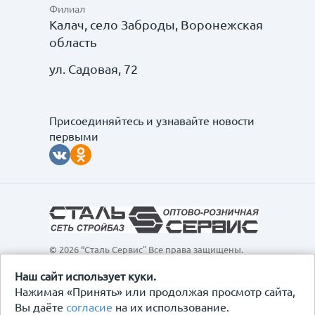
Филиал
Калач, село Заброды, Воронежская
область
ул. Садовая, 72
Присоединяйтесь и узнавайте новости
первыми
© 2026 “Сталь Сервис" Все права защищены.
Обращаем ваше внимание на то, что данный
интернет-сайт, а также вся информация о товарах и
Наш сайт использует куки.
ценах, предоставленная на нём, носит
Нажимая «Принять» или продолжая просмотр сайта,
исключительно информационный характер и ни при
Вы даёте
согласие
на их использование.
каких условиях не является публичной офертой,