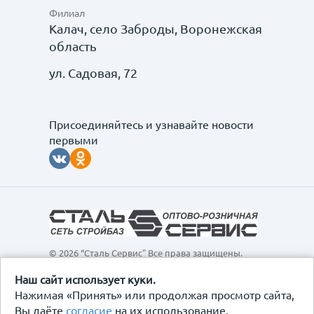
Филиал
Калач, село Заброды, Воронежская
область
ул. Садовая, 72
Присоединяйтесь и узнавайте новости
первыми
© 2026 “Сталь Сервис" Все права защищены.
Обращаем ваше внимание на то, что данный
интернет-сайт, а также вся информация о товарах и
Наш сайт использует куки.
ценах, предоставленная на нём, носит
Нажимая «Принять» или продолжая просмотр сайта,
исключительно информационный характер и ни при
Вы даёте
согласие
на их использование.
каких условиях не является публичной офертой,